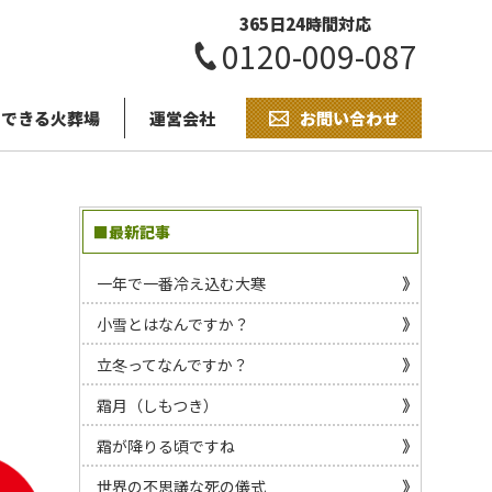
365日24時間対応
0120-009-087
用できる火葬場
運営会社
お問い合わせ
■最新記事
一年で一番冷え込む大寒
小雪とはなんですか？
立冬ってなんですか？
霜月（しもつき）
霜が降りる頃ですね
世界の不思議な死の儀式