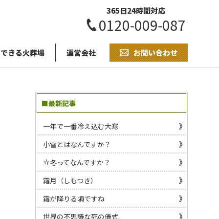
365日24時間対応
0120-009-087
用できる火葬場
運営会社
お問い合わせ
■最新記事
一年で一番冷え込む大寒
小雪とはなんですか？
立冬ってなんですか？
霜月（しもつき）
霜が降りる頃ですね
世界の不思議な死の儀式