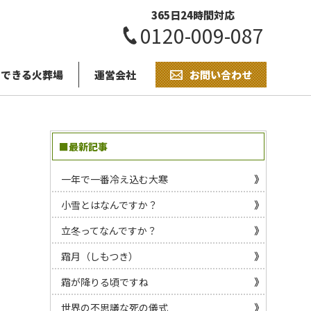
365日24時間対応
0120-009-087
用できる火葬場
運営会社
お問い合わせ
■最新記事
一年で一番冷え込む大寒
小雪とはなんですか？
立冬ってなんですか？
霜月（しもつき）
霜が降りる頃ですね
世界の不思議な死の儀式