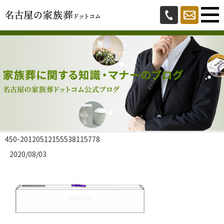
450-20120512155538115778
2020/08/03