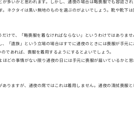
とが多いかと思われます。しかし、通夜の場合は略喪服でも容認され
す。ネクタイは黒い無地のものを選ぶのがよいでしょう。靴や靴下は
うだけで、「略喪服を着なければならない」というわけではありませ
し、「遺族」という立場の場合はすでに通夜のときには喪服が手元に
いのであれば、喪服を着用するようにするとよいでしょう。
よほどの事情がない限り通夜の日には手元に喪服が届いているかと思
がありますが、通夜の席ではこれは着用しません。通夜の清拭喪服と