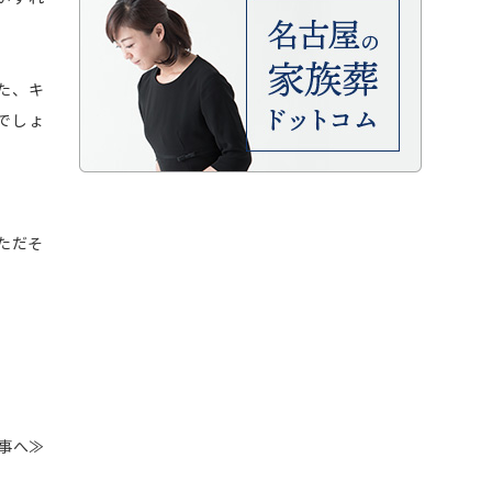
た、キ
でしょ
ただそ
事へ≫